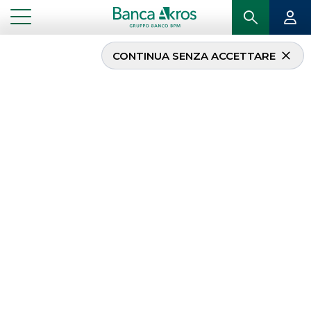
CONTINUA SENZA ACCETTARE
Banca Akros nella nuova
cartolarizzazione di
Crediti al Consumo da €
1,4 miliardi originata da
Agos Ducato S.p.A.
...
IN PRIMO PIANO
BANCA AKROS NELLA NUOVA CARTOLARIZZAZIONE DI CREDITI AL CONSUMO DA €
1,4 MILIARDI ORIGINATA DA AGOS DUCATO S.P.A.