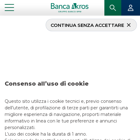
CONTINUA SENZA ACCETTARE
Operazione – Agsm Aim
S.p.A luglio 2024
...
IN PRIMO PIANO
OPERAZIONE – AGSM AIM S.P.A LUGLIO 2024
Consenso all’uso di cookie
DCM
Questo sito utilizza i cookie tecnici e, previo consenso
29/7/2024
dell’utente, di profilazione di terze parti per garantirti una
migliore esperienza di navigazione, proporti materiale
informativo in linea con le tue preferenze e annunci
personalizzati.
L’uso dei cookie ha la durata di 1 anno.
LINK UTILI