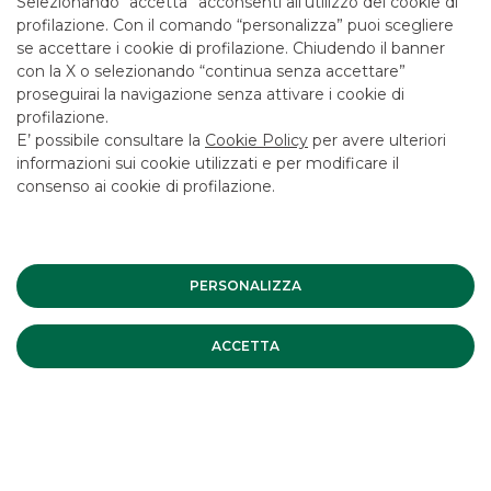
Selezionando “accetta” acconsenti all’utilizzo dei cookie di
CONTATTACI
profilazione. Con il comando “personalizza” puoi scegliere
se accettare i cookie di profilazione. Chiudendo il banner
LAVORA CON NOI
con la X o selezionando “continua senza accettare”
SICUREZZA
proseguirai la navigazione senza attivare i cookie di
profilazione.
ALTRI SITI DEL GRUPPO
E’ possibile consultare la
Cookie Policy
per avere ulteriori
informazioni sui cookie utilizzati e per modificare il
SOCIETA' PARTECIPATE
consenso ai cookie di profilazione.
Mappa del sito
Privacy
Disclaimer
Cookie Policy
Banca Akros, Viale Eginardo 29, 20149 Milano | P.IVA 10537050964 |
PERSONALIZZA
Copyright © 2012 Banca Akros, Gruppo Banco BPM. Tutti i diritti
riservati.
ACCETTA