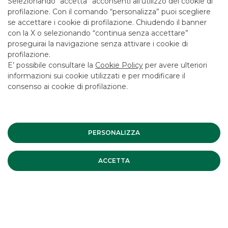
Selezionando “accetta” acconsenti all’utilizzo dei cookie di
profilazione. Con il comando “personalizza” puoi scegliere
se accettare i cookie di profilazione. Chiudendo il banner
con la X o selezionando “continua senza accettare”
proseguirai la navigazione senza attivare i cookie di
LINK UTILI
profilazione.
CONTATTACI
E’ possibile consultare la
Cookie Policy
per avere ulteriori
informazioni sui cookie utilizzati e per modificare il
LAVORA CON NOI
consenso ai cookie di profilazione.
SICUREZZA
ALTRI SITI DEL GRUPPO
SOCIETA' PARTECIPATE
PERSONALIZZA
ACCETTA
Mappa del sito
Privacy
Disclaimer
Cookie Policy
Banca Akros, Viale Eginardo 29, 20149 Milano | P.IVA 10537050964 |
Copyright © 2012 Banca Akros, Gruppo Banco BPM. Tutti i diritti
riservati.