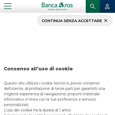
CONTINUA SENZA ACCETTARE
Operazione – ENEL
Finance International
N.V. febbraio 2025
Consenso all’uso di cookie
...
IN PRIMO PIANO
OPERAZIONE – ENEL FINANCE INTERNATIONAL N.V. FEBBRAIO 2025
Questo sito utilizza i cookie tecnici e, previo consenso
dell’utente, di profilazione di terze parti per garantirti una
DCM
migliore esperienza di navigazione, proporti materiale
informativo in linea con le tue preferenze e annunci
19/2/2025
personalizzati.
L’uso dei cookie ha la durata di 1 anno.
ESG