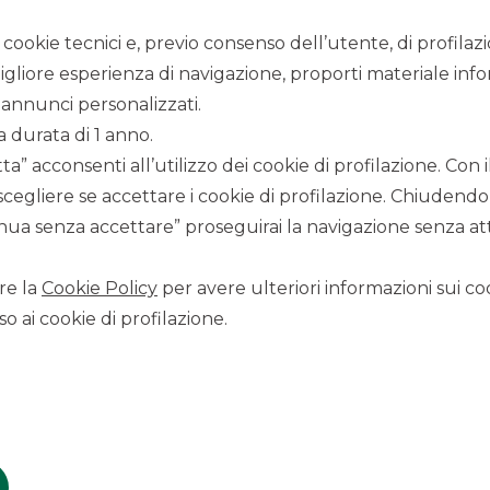
i cookie tecnici e, previo consenso dell’utente, di profilaz
igliore esperienza di navigazione, proporti materiale info
annunci personalizzati.
a durata di 1 anno.
a” acconsenti all’utilizzo dei cookie di profilazione. Con
scegliere se accettare i cookie di profilazione. Chiudendo
CONTATTACI
ua senza accettare” proseguirai la navigazione senza atti
Scopri i canali per contattare Banca Akros
re la
Cookie Policy
per avere ulteriori informazioni sui coo
LAVORA CON NOI
o ai cookie di profilazione.
Clicca per inviare la tua candidatura
SICUREZZA
Come proteggersi dalle truffe