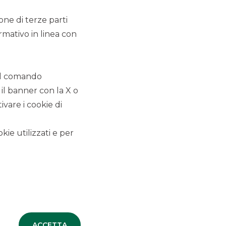
13/5/2021
ione di terze parti
rmativo in linea con
 il comando
 il banner con la X o
ALTRI SITI DEL GRUPPO
vare i cookie di
Banco BPM
kie utilizzati e per
Banca Aletti
SOCIETA' PARTECIPATE
Oaklins Italy
ESN LLP
Hi-MTF
ACCETTA