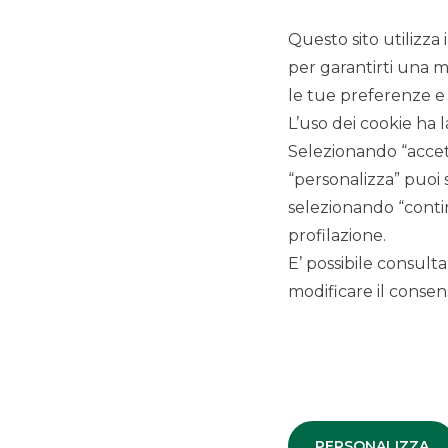
DCM
Questo sito utilizza 
per garantirti una m
le tue preferenze e 
L’uso dei cookie ha l
Selezionando “accett
“personalizza” puoi 
LINK UTILI
selezionando “contin
profilazione.
Privacy
Antiriciclaggio
E’ possibile consulta
Accessibilità
modificare il consens
Disconoscimento operazioni bancarie
Reclami
Segnalazioni Whistleblowing
Depositi dormienti
PSD2
Arbitro per le controversie finanziarie
PERSONALIZZA