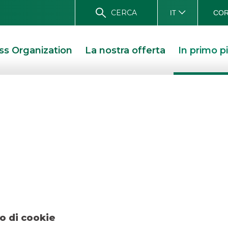
CERCA
COR
IT
ss Organization
La nostra offerta
In primo p
 – European Inve
Gennaio 2019
 – EUROPEAN INVESTMENT BANK GENNAIO 2019
o di cookie