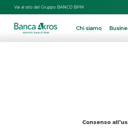
Vai al sito del Gruppo BANCO BPM
Chi siamo
Busine
Operazione
HOMEPAGE
IN PRIMO PIANO
OPERAZIONI RECENTI
DCM
OPERAZIONE
Consenso all’us