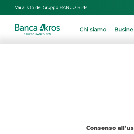
Vai al sito del Gruppo BANCO BPM
Chi siamo
Busine
Operazione – 
HOMEPAGE
IN PRIMO PIANO
OPERAZIONI RECENTI
DCM
OPERAZIONE
Consenso all’us