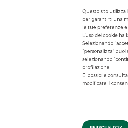
DCM
Questo sito utilizza 
per garantirti una m
le tue preferenze e 
L’uso dei cookie ha l
Selezionando “accett
“personalizza” puoi 
LINK UTILI
selezionando “contin
profilazione.
Privacy
Antiriciclaggio
E’ possibile consulta
Accessibilità
modificare il consens
Disconoscimento operazioni bancarie
Reclami
Segnalazioni Whistleblowing
Depositi dormienti
PSD2
Arbitro per le controversie finanziarie
PERSONALIZZA