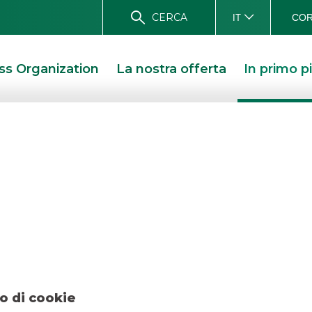
CERCA
COR
IT
ss Organization
La nostra offerta
In primo p
European Investme
2019
 – EUROPEAN INVESTMENT BANK GIUGNO 2019
o di cookie