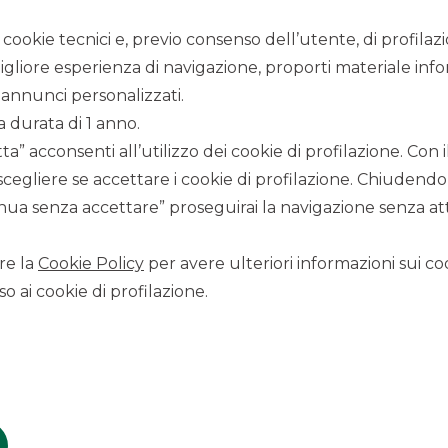
i cookie tecnici e, previo consenso dell’utente, di profilaz
igliore esperienza di navigazione, proporti materiale info
annunci personalizzati.
a durata di 1 anno.
a” acconsenti all’utilizzo dei cookie di profilazione. Con
scegliere se accettare i cookie di profilazione. Chiudendo
CONTATTACI
ua senza accettare” proseguirai la navigazione senza atti
Scopri i canali per contattare Banca Akros
re la
Cookie Policy
per avere ulteriori informazioni sui coo
LAVORA CON NOI
o ai cookie di profilazione.
Clicca per inviare la tua candidatura
SICUREZZA
Come proteggersi dalle truffe