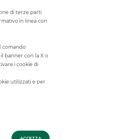
13/5/2021
ione di terze parti
rmativo in linea con
 il comando
 il banner con la X o
ALTRI SITI DEL GRUPPO
vare i cookie di
Banco BPM
kie utilizzati e per
Banca Aletti
SOCIETA' PARTECIPATE
Oaklins Italy
ESN LLP
Hi-MTF
ACCETTA