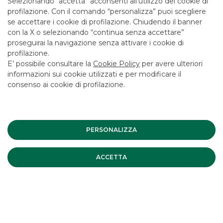
Selezionando “accetta” acconsenti all’utilizzo dei cookie di
CONTATTACI
profilazione. Con il comando “personalizza” puoi scegliere
se accettare i cookie di profilazione. Chiudendo il banner
LAVORA CON NOI
con la X o selezionando “continua senza accettare”
SICUREZZA
proseguirai la navigazione senza attivare i cookie di
profilazione.
ALTRI SITI DEL GRUPPO
E’ possibile consultare la
Cookie Policy
per avere ulteriori
informazioni sui cookie utilizzati e per modificare il
SOCIETA' PARTECIPATE
consenso ai cookie di profilazione.
Mappa del sito
Privacy
Disclaimer
Cookie Policy
Banca Akros, Viale Eginardo 29, 20149 Milano | P.IVA 10537050964 |
PERSONALIZZA
Copyright © 2012 Banca Akros, Gruppo Banco BPM. Tutti i diritti
riservati.
ACCETTA