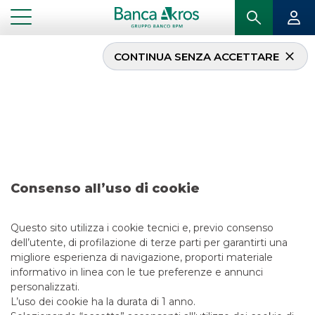
CONTINUA SENZA ACCETTARE
Operazione – KFW
Febbraio 2020
...
IN PRIMO PIANO
OPERAZIONE – KFW FEBBRAIO 2020
Consenso all’uso di cookie
DCM
Questo sito utilizza i cookie tecnici e, previo consenso
13/5/2021
dell’utente, di profilazione di terze parti per garantirti una
migliore esperienza di navigazione, proporti materiale
informativo in linea con le tue preferenze e annunci
personalizzati.
L’uso dei cookie ha la durata di 1 anno.
LINK UTILI