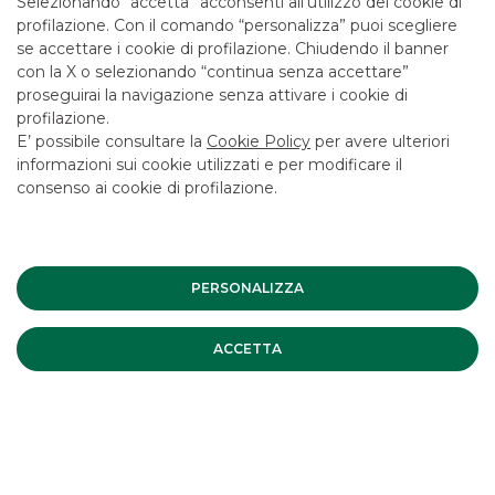
Selezionando “accetta” acconsenti all’utilizzo dei cookie di
CONTATTACI
profilazione. Con il comando “personalizza” puoi scegliere
se accettare i cookie di profilazione. Chiudendo il banner
LAVORA CON NOI
con la X o selezionando “continua senza accettare”
SICUREZZA
proseguirai la navigazione senza attivare i cookie di
profilazione.
ALTRI SITI DEL GRUPPO
E’ possibile consultare la
Cookie Policy
per avere ulteriori
informazioni sui cookie utilizzati e per modificare il
SOCIETA' PARTECIPATE
consenso ai cookie di profilazione.
Mappa del sito
Privacy
Disclaimer
Cookie Policy
Banca Akros, Viale Eginardo 29, 20149 Milano | P.IVA 10537050964 |
PERSONALIZZA
Copyright © 2012 Banca Akros, Gruppo Banco BPM. Tutti i diritti
riservati.
ACCETTA