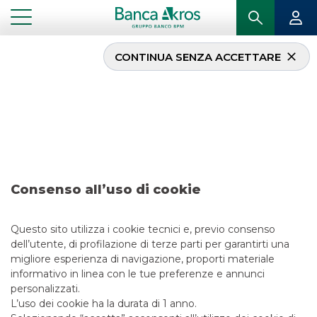
CONTINUA SENZA ACCETTARE
Operazione – Fila –
dicembre 2018
...
IN PRIMO PIANO
OPERAZIONE – FILA – DICEMBRE 2018
Consenso all’uso di cookie
ECM
Questo sito utilizza i cookie tecnici e, previo consenso
13/5/2021
dell’utente, di profilazione di terze parti per garantirti una
migliore esperienza di navigazione, proporti materiale
informativo in linea con le tue preferenze e annunci
personalizzati.
L’uso dei cookie ha la durata di 1 anno.
LINK UTILI