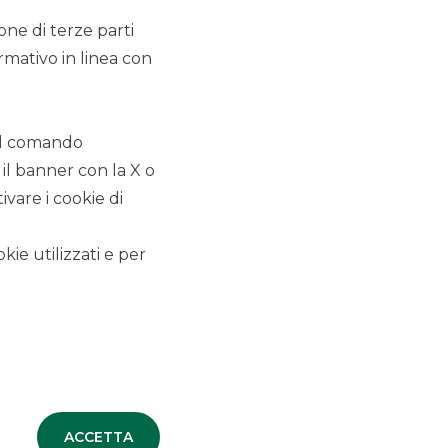
ione di terze parti
rmativo in linea con
 il comando
ALTRI SITI DEL GRUPPO
 il banner con la X o
Banco BPM
vare i cookie di
Banca Aletti
kie utilizzati e per
SOCIETA' PARTECIPATE
Oaklins Italy
ESN LLP
Hi-MTF
ACCETTA