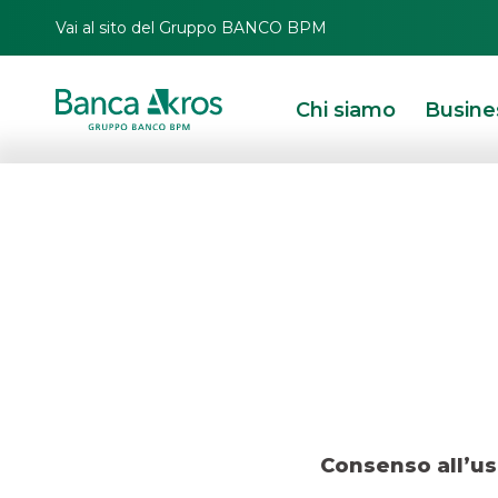
Vai al sito del Gruppo BANCO BPM
Chi siamo
Busine
Operazion
HOMEPAGE
IN PRIMO PIANO
OPERAZIONI RECENTI
ECM
OPERAZIONE 
ECM
Consenso all’us