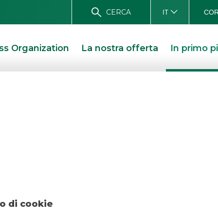
CERCA
COR
IT
ss Organization
La nostra offerta
In primo p
e – K.R. Energy – l
– K.R. ENERGY – LUGLIO 2018
o di cookie