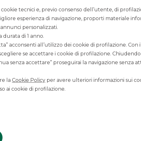
i cookie tecnici e, previo consenso dell’utente, di profilaz
igliore esperienza di navigazione, proporti materiale info
annunci personalizzati.
a durata di 1 anno.
a” acconsenti all’utilizzo dei cookie di profilazione. Con
CONTATTACI
scegliere se accettare i cookie di profilazione. Chiudendo
Scopri i canali per contattare Banca Akros
ua senza accettare” proseguirai la navigazione senza atti
LAVORA CON NOI
re la
Cookie Policy
per avere ulteriori informazioni sui coo
Clicca per inviare la tua candidatura
o ai cookie di profilazione.
SICUREZZA
Come proteggersi dalle truffe