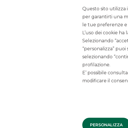
Questo sito utilizza 
per garantirti una m
le tue preferenze e 
L’uso dei cookie ha l
Selezionando “accett
LINK UTILI
“personalizza” puoi 
Privacy
selezionando “contin
Antiriciclaggio
profilazione.
Accessibilità
E’ possibile consulta
Disconoscimento operazioni bancarie
modificare il consens
Reclami
Segnalazioni Whistleblowing
Depositi dormienti
PSD2
Arbitro per le controversie finanziarie
IBOR
PERSONALIZZA
Trasparenza