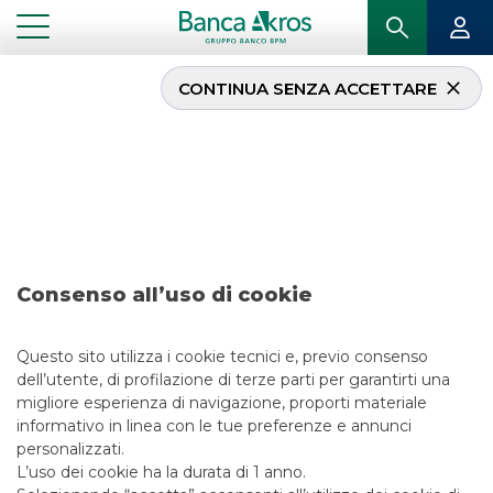
CONTINUA SENZA ACCETTARE
Ricerca – Recordati
...
IN PRIMO PIANO
RICERCA – RECORDATI
EQUITY ITALIA
Consenso all’uso di cookie
27/2/2023
Questo sito utilizza i cookie tecnici e, previo consenso
dell’utente, di profilazione di terze parti per garantirti una
migliore esperienza di navigazione, proporti materiale
informativo in linea con le tue preferenze e annunci
LINK UTILI
personalizzati.
CONTATTACI
L’uso dei cookie ha la durata di 1 anno.