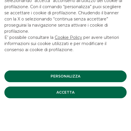
Selezionando “accetta” acconsenti all’utilizzo dei cookie di
LAVORA CON NOI
profilazione. Con il comando “personalizza” puoi scegliere
SICUREZZA
se accettare i cookie di profilazione. Chiudendo il banner
con la X o selezionando “continua senza accettare”
ALTRI SITI DEL GRUPPO
proseguirai la navigazione senza attivare i cookie di
profilazione.
SOCIETA' PARTECIPATE
E’ possibile consultare la
Cookie Policy
per avere ulteriori
informazioni sui cookie utilizzati e per modificare il
consenso ai cookie di profilazione.
Mappa del sito
Privacy
Disclaimer
Cookie Policy
Banca Akros, Viale Eginardo 29, 20149 Milano | P.IVA 10537050964 |
Copyright © 2012 Banca Akros, Gruppo Banco BPM. Tutti i diritti
riservati.
PERSONALIZZA
ACCETTA