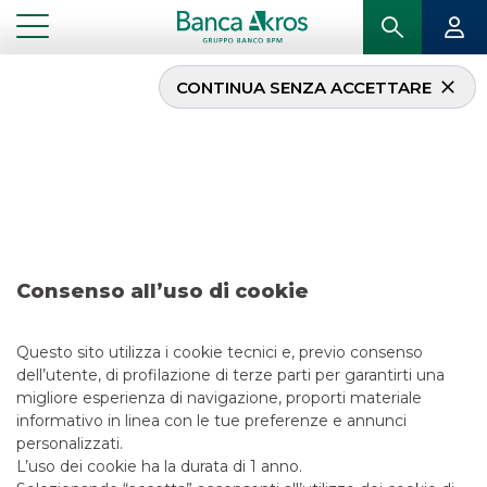
CONTINUA SENZA ACCETTARE
Ricerca – Almawave
...
IN PRIMO PIANO
RICERCA – ALMAWAVE
SPONSORED RESEARCH
Consenso all’uso di cookie
21/4/2021
Questo sito utilizza i cookie tecnici e, previo consenso
dell’utente, di profilazione di terze parti per garantirti una
migliore esperienza di navigazione, proporti materiale
informativo in linea con le tue preferenze e annunci
LINK UTILI
personalizzati.
CONTATTACI
L’uso dei cookie ha la durata di 1 anno.