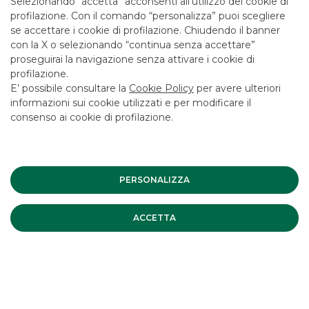
Selezionando “accetta” acconsenti all’utilizzo dei cookie di
LAVORA CON NOI
profilazione. Con il comando “personalizza” puoi scegliere
SICUREZZA
se accettare i cookie di profilazione. Chiudendo il banner
con la X o selezionando “continua senza accettare”
ALTRI SITI DEL GRUPPO
proseguirai la navigazione senza attivare i cookie di
profilazione.
SOCIETA' PARTECIPATE
E’ possibile consultare la
Cookie Policy
per avere ulteriori
informazioni sui cookie utilizzati e per modificare il
consenso ai cookie di profilazione.
Mappa del sito
Privacy
Disclaimer
Cookie Policy
Banca Akros, Viale Eginardo 29, 20149 Milano | P.IVA 10537050964 |
Copyright © 2012 Banca Akros, Gruppo Banco BPM. Tutti i diritti
riservati.
PERSONALIZZA
ACCETTA