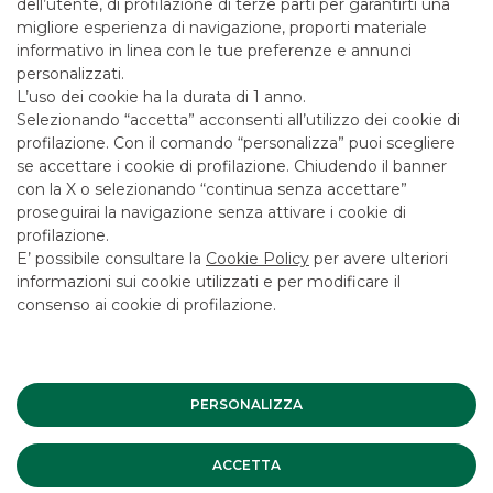
dell’utente, di profilazione di terze parti per garantirti una
Sistema
, come Financial Advisor e Placing Agent negli
migliore esperienza di navigazione, proporti materiale
aumenti di capitale delle società
Aedes
e
I Grandi Viaggi
,
informativo in linea con le tue preferenze e annunci
nonché come Garante e Collocatore nelle operazioni di
ricapitalizzazione di
Banca Monte dei Paschi di Siena
e di
personalizzati.
Banca Carige
. La Banca ha inoltre partecipato, in qualità di
L’uso dei cookie ha la durata di 1 anno.
Garante e Collocatore, alle operazioni di offerta pubblica
Selezionando “accetta” acconsenti all’utilizzo dei cookie di
finalizzate alla quotazione delle società
Oviesse
,
Massimo
profilazione. Con il comando “personalizza” puoi scegliere
Zanetti Beverage Group
e
INWIT
.
se accettare i cookie di profilazione. Chiudendo il banner
Nel
Debt Capital Market
si segnala la partecipazione della
con la X o selezionando “continua senza accettare”
Banca, con il ruolo di Joint-Bookrunner, al collocamento
proseguirai la navigazione senza attivare i cookie di
presso investitori istituzionali di un’emissione
profilazione.
obbligazionaria della società
Prysmian
, a tasso fisso con
E’ possibile consultare la
Cookie Policy
per avere ulteriori
scadenza 2022, per complessivi Euro 750 milioni, che ha
informazioni sui cookie utilizzati e per modificare il
rappresentato la maggiore emissione europea da parte di
consenso ai cookie di profilazione.
un emittente corporate privo di rating. Banca Akros ha
altresì partecipato, con il ruolo di Garante Aggiuntivo,
all’offerta pubblica di sottoscrizione presso il pubblico retail
di un’emissione obbligazionaria della società
Autostrade
per l’Italia
a tasso fisso con scadenza 2023 e ammontare
complessivo di Euro 750 milioni, ammessa a quotazione sul
PERSONALIZZA
mercato MOT di Borsa Italiana. Sempre nel settore
Corporate, la Banca ha partecipato, con il ruolo di Co-
Manager, alle due emissioni in Euro della società
ACCETTA
International Game Technology
, realizzate nell’ambito