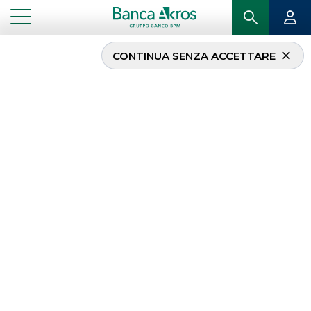
CONTINUA SENZA ACCETTARE
Il CDA approva i risultati
del primo semestre 2015
...
IN PRIMO PIANO
IL CDA APPROVA I RISULTATI DEL PRIMO SEMESTRE 2015