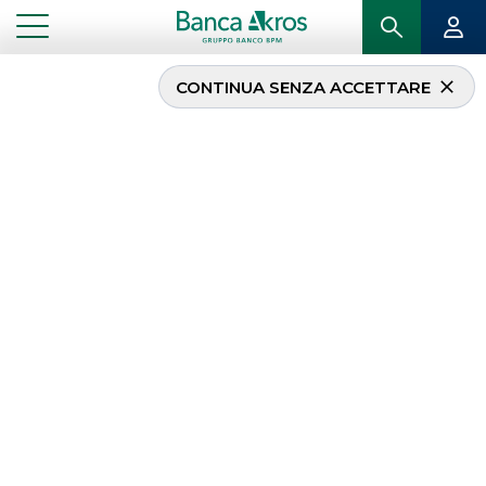
CONTINUA SENZA ACCETTARE
Il CDA approva i risultati
del primo semestre
2019
...
IN PRIMO PIANO
IL CDA APPROVA I RISULTATI DEL PRIMO SEMESTRE 2019