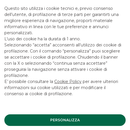
condizioni economiche e contrattuali fare riferimento ai
fogli informativi disponibili presso le filiali della banca e sul
Questo sito utilizza i cookie tecnici e, previo consenso
sito nella sezione Trasparenza.
dell’utente, di profilazione di terze parti per garantirti una
migliore esperienza di navigazione, proporti materiale
informativo in linea con le tue preferenze e annunci
personalizzati.
I PIÙ LETTI
L’uso dei cookie ha la durata di 1 anno.
Selezionando “accetta” acconsenti all’utilizzo dei cookie di
profilazione. Con il comando “personalizza” puoi scegliere
se accettare i cookie di profilazione. Chiudendo il banner
Il CDA di Banca Akros ha approvato
con la X o selezionando “continua senza accettare”
i risultati dell'esercizio 2020
proseguirai la navigazione senza attivare i cookie di
profilazione.
COMUNICATI STAMPA
E’ possibile consultare la
Cookie Policy
per avere ulteriori
informazioni sui cookie utilizzati e per modificare il
consenso ai cookie di profilazione.
Il CDA di Banca Akros ha approvato
i risultati dell'esercizio 2019
COMUNICATI STAMPA
PERSONALIZZA