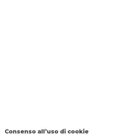
COMUNICATI STAMPA
1/8/2019
Approvazione dei
risultati
del primo semestre del 2019 da
parte del Consiglio di Amministrazione di Banca Akros
(Gruppo Banco Bpm)
Consenso all’uso di cookie
Messaggio pubblicitario con finalità promozionale. Per le