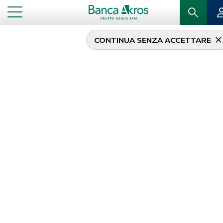
CONTINUA SENZA ACCETTARE
Banca Akros e Webank
protagonisti a Investing
Napoli 2023
...
IN PRIMO PIANO
BANCA AKROS E WEBANK PROTAGONISTI A INVESTING NAPOLI 2023