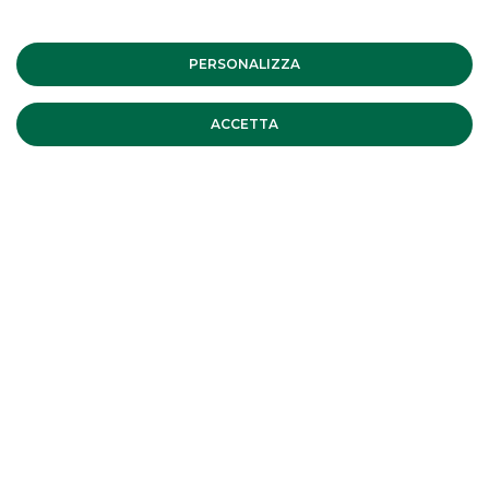
Banca Akros partecipa a TheFinance
2022
PERSONALIZZA
Banca Akros ha partecipato alla Prima Edizione di
TheFinance 2022, l’evento digitale dedicato ai giovani
ACCETTA
consulenti finanziari, trader e investitori privati tenutosi nelle
giornate del 14 e 15 Ottobre.
continua a leggere
EVENTI ISTITUZIONALI