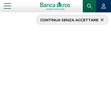
CONTINUA SENZA ACCETTARE
Premio EY
L’imprenditore
dell’Anno 2021
...
IN PRIMO PIANO
PREMIO EY L’IMPRENDITORE DELL’ANNO 2021