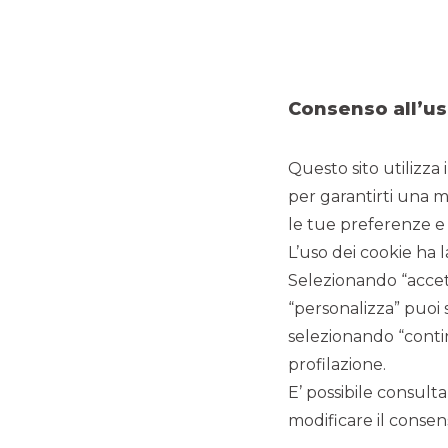
È disponibile online anche il secondo webinar dedicato agli
trading T3 WeBank.
A partire dalla piattaforma di trading, della quale Pietro Fro
individuati da Alberto Amiotti e Alessandro Galli i Certificates
Consenso all’us
inoltre mostrato come costruire un portafoglio che abbina d
scadenza predefiniti.
Il prossimo appuntamento è previsto live a Bologna il 14 A
Questo sito utilizza 
per garantirti una m
Vi aspettiamo per conoscerci dal vivo!
le tue preferenze e 
L’uso dei cookie ha l
Selezionando “accett
“personalizza” puoi 
selezionando “contin
profilazione.
E’ possibile consulta
modificare il consens