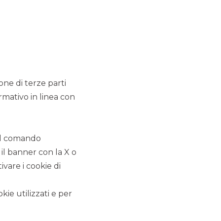
ione di terze parti
rmativo in linea con
 il comando
 il banner con la X o
vare i cookie di
kie utilizzati e per