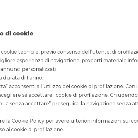
 Akros Certificates negoziabili attraverso la piattaforma di
io ha illustrato le caratteristiche operative, sono stati
 più adatti ai diversi profili di rischio degli investitori. Si è
o di cookie
iverse tipologie di Certificates, con livelli di protezione a
prile.
i cookie tecnici e, previo consenso dell’utente, di profilaz
igliore esperienza di navigazione, proporti materiale info
annunci personalizzati.
a durata di 1 anno.
a” acconsenti all’utilizzo dei cookie di profilazione. Con
scegliere se accettare i cookie di profilazione. Chiudendo
ua senza accettare” proseguirai la navigazione senza atti
re la
Cookie Policy
per avere ulteriori informazioni sui coo
o ai cookie di profilazione.