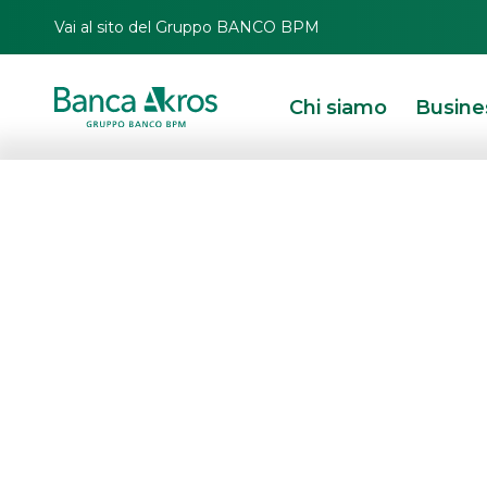
Vai al sito del Gruppo BANCO BPM
Chi siamo
Busine
YouFinance 202
e Webank tra i 
dell’evento
HOMEPAGE
IN PRIMO PIANO
NEWS
CERTIFICATES
YOUFINANCE 2023: