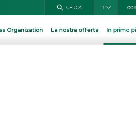
CERCA
COR
IT
ss Organization
La nostra offerta
In primo p
3: Banca Akros
protagonisti
 BANCA AKROS E WEBANK TRA I PROTAGONISTI DELL’EVENTO