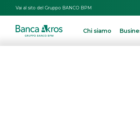
Vai al sito del Gruppo BANCO BPM
Chi siamo
Busine
BTP Italia quint
online l’informa
memorandum
HOMEPAGE
IN PRIMO PIANO
NEWS
DEBT CAPITAL MARKET
BTP ITALI