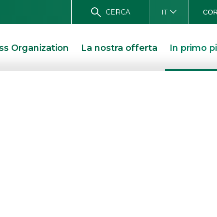
CERCA
COR
IT
ss Organization
La nostra offerta
In primo p
a emissione:
tion
A QUINTA EMISSIONE: ONLINE L’INFORMATION MEMORANDUM