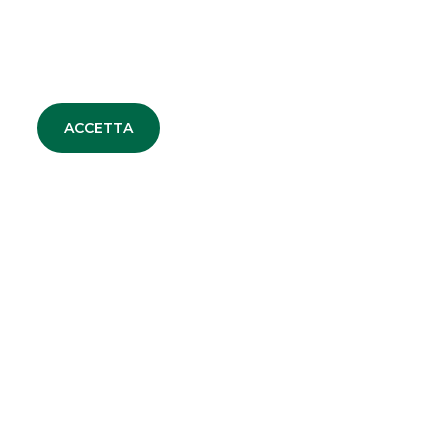
TUTTE LE NEWS
ACCETTA
DEBT CAPITAL MARKET
EQUITY CAPITAL MARKET
MERGERS & ACQUISITIONS
SECURITISATION & STRUCTURED
SOLUTIONS
CORPORATE BROKING & SPECIALIST