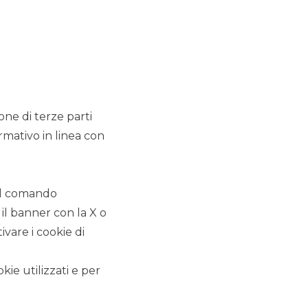
I PIÙ LETTI
BTP Italia 2020
DEBT CAPITAL MARKET
Inwit S.p.A. lancia una
ione di terze parti
nuova emissione
rmativo in linea con
obbligazionaria da € 750
milioni 1,625% con
scadenza Ottobre 2028
 il comando
 il banner con la X o
DEBT CAPITAL MARKET
vare i cookie di
BTP Italia 2019
kie utilizzati e per
DEBT CAPITAL MARKET