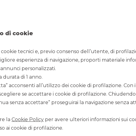
o di cookie
5/11/2013
i cookie tecnici e, previo consenso dell’utente, di profilaz
igliore esperienza di navigazione, proporti materiale info
annunci personalizzati.
e pubblicate o distribuite, direttamente o indirettamente,
i in esso contenute non costituiscono un’offerta di vendita di
a durata di 1 anno.
iari a cui viene fatto riferimento non sono stati e non saranno
a” acconsenti all’utilizzo dei cookie di profilazione. Con
dificato (il “Securities Act”) e non possono essere offerti o
 sensi del Securities Act o sulla base di esenzioni applicabili si
scegliere se accettare i cookie di profilazione. Chiudendo
o e non saranno oggetto di alcuna offerta pubblica negli Stati
ua senza accettare” proseguirai la navigazione senza atti
ari possono essere offerti, venduti o consegnati soltanto a
el Securities Act.
re la
Cookie Policy
per avere ulteriori informazioni sui coo
o ai cookie di profilazione.