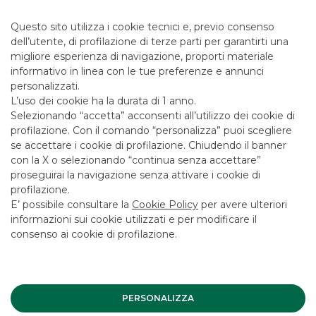
raccomandazione ad acquistare o vendere alcuno dei
prodotti o degli strumenti finanziari analizzati, né una forma
Questo sito utilizza i cookie tecnici e, previo consenso
di sollecitazione all’investimento o, comunque, come
dell’utente, di profilazione di terze parti per garantirti una
consulenza in materia di investimenti, né assume una
migliore esperienza di navigazione, proporti materiale
funzione pubblicitaria e/o promozionale.
informativo in linea con le tue preferenze e annunci
Si ricorda, in ogni caso, agli investitori che prima di
personalizzati.
effettuare qualsiasi investimento nei prodotti finanziari
menzionati è necessario leggere attentamente la
L’uso dei cookie ha la durata di 1 anno.
documentazione precontrattuale e contrattuale (es.
Selezionando “accetta” acconsenti all’utilizzo dei cookie di
Prospetto Informativo, relativa Nota di Sintesi, Schede
profilazione. Con il comando “personalizza” puoi scegliere
Prodotto e KID disponibili ai sensi di legge) redatti
se accettare i cookie di profilazione. Chiudendo il banner
dall’emittente al fine di reperire informazioni complete
con la X o selezionando “continua senza accettare”
sull’emittente medesimo e sulle caratteristiche degli
proseguirai la navigazione senza attivare i cookie di
strumenti finanziari presenti sul sito e, in particolare, le
sezioni dedicate ai fattori di rischio connessi
profilazione.
all’investimento, ai costi e al trattamento fiscale. Il
E’ possibile consultare la
Cookie Policy
per avere ulteriori
collocamento è sottoposto alla preventiva valutazione di
informazioni sui cookie utilizzati e per modificare il
adeguatezza/ appropriatezza prevista dalla normativa
consenso ai cookie di profilazione.
vigente.
I conflitti di interesse della Banca sono disponibili al
seguente
link
I loghi e marchi, nonché ogni altro segno distintivo, presenti
sul sito Banca Akros – Gruppo Banco BPM sono di proprietà
PERSONALIZZA
della Banca e non possono essere utilizzati su altri mezzi di
comunicazione o su qualsiasi altro sito internet né è