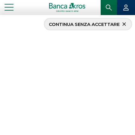
CONTINUA SENZA ACCETTARE
BTP Valore a 6 anni:
Focus su Class CNBC sul
collocamento
...
IN PRIMO PIANO
BTP VALORE A 6 ANNI: FOCUS SU CLASS CNBC SUL COLLOCAMENTO