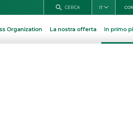
CERCA
COR
IT
ss Organization
La nostra offerta
In primo p
rta Emissione
E QUARTA EMISSIONE