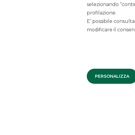
selezionando “contin
Debt Capital Markets
profilazione.
E’ possibile consulta
modificare il consens
TRASPARENZA E AVVERTENZE
Messaggio pubblicitario con finalità promozionale.
La documentazione di offerta (scheda informativa e inf
oppure reperibile presso le filiali di Banco BPM, le Unit d
consorzio di collocamento o, infine, presso il Ministero d
https://www.dt.mef.gov.it/it/debito_pubblico/emissioni_ti
PERSONALIZZA
Le informazioni, i dati e i documenti esposti sono stati re
alcuna responsabilità sulla esattezza e correttezza dei dati
La presente comunicazione non costituisce un’offerta o un 
consulenza o una raccomandazione di investimento. Per pr
compongono il consorzio di collocamento o al proprio int
relazionale e valuterà l’adeguatezza/appropriatezza dell’
documentazione di offerta, in modo da assumere una dec
Lo spot pubblicitario della campagna per la promozione d