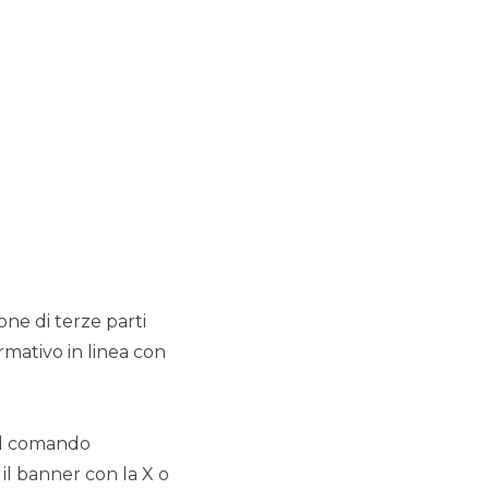
DEBT CAPITAL MARKET
Inwit S.p.A. lancia una
nuova emissione
obbligazionaria da € 750
milioni 1,625% con
scadenza Ottobre 2028
DEBT CAPITAL MARKET
BTP Italia 2019
ione di terze parti
DEBT CAPITAL MARKET
rmativo in linea con
 il comando
 il banner con la X o