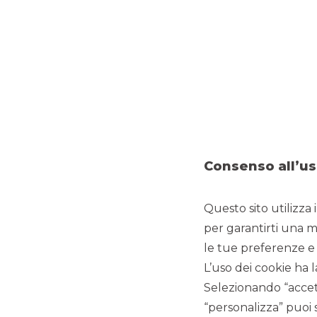
Consenso all’us
Questo sito utilizza 
DEBT CAPITAL MARKET
per garantirti una m
le tue preferenze e 
L’uso dei cookie ha l
Banca Akros è stata Co-dealer per la quarta emissione di BT
esclusivamente ai risparmiatori retail.
Selezionando “accett
Clicca qui
per maggiori informazioni
“personalizza” puoi 