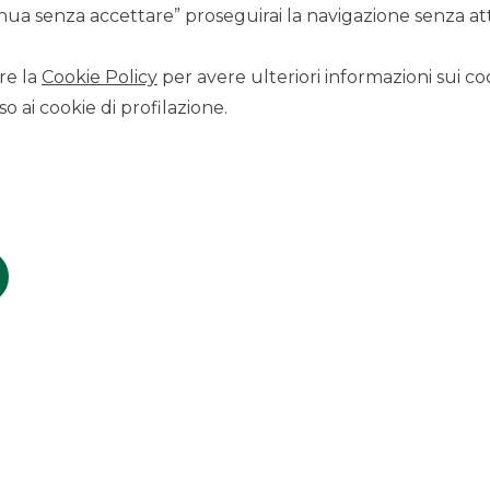
ua senza accettare” proseguirai la navigazione senza atti
SCOPRI I SERVIZI
re la
Cookie Policy
per avere ulteriori informazioni sui coo
o ai cookie di profilazione.
ormation memorandum) è disponibile in questa pagina,
i Banca Aletti, presso gli intermediari che compongono il
ell’Economia e delle Finanze (MEF).
toli_di_stato_interni/comunicazioni_btp_valore/
periti da fonti ufficiali. Il Gruppo Banco BPM non si assume
 e dei contenuti indicati.
invito a sottoscrivere o ad acquistare i titoli, né una
ocedere all’acquisto, rivolgersi a uno degli intermediari che
ermediario che opererà secondo il proprio modello
operazione. Prima di operare, leggere attentamente tutta la
isione di investimento consapevole.
el BTP Valore è stato realizzato dal MEF in collaborazione