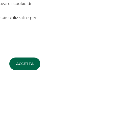
TUTTE LE NEWS
vare i cookie di
kie utilizzati e per
DEBT CAPITAL MARKET
EQUITY CAPITAL MARKET
MERGERS & ACQUISITIONS
SECURITISATION & STRUCTURED
SOLUTIONS
ACCETTA
CORPORATE BROKING & SPECIALIST