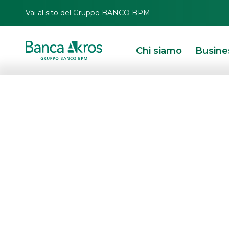
Vai al sito del Gruppo BANCO BPM
Chi siamo
Busine
BTP Valore Qua
HOMEPAGE
IN PRIMO PIANO
NEWS
DEBT CAPITAL MARKET
BTP VALOR