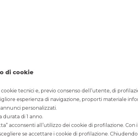
o di cookie
i cookie tecnici e, previo consenso dell’utente, di profilaz
24/4/2024
igliore esperienza di navigazione, proporti materiale info
annunci personalizzati.
a durata di 1 anno.
P Valore, la famiglia di titoli di Stato dedicata
a” acconsenti all’utilizzo dei cookie di profilazione. Con
scegliere se accettare i cookie di profilazione. Chiudendo