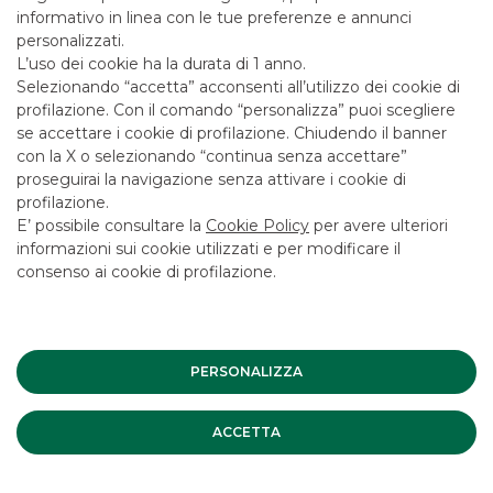
Debt Capital Markets
informativo in linea con le tue preferenze e annunci
personalizzati.
L’uso dei cookie ha la durata di 1 anno.
Selezionando “accetta” acconsenti all’utilizzo dei cookie di
SCOPRI I SERVIZI
profilazione. Con il comando “personalizza” puoi scegliere
se accettare i cookie di profilazione. Chiudendo il banner
con la X o selezionando “continua senza accettare”
proseguirai la navigazione senza attivare i cookie di
profilazione.
E’ possibile consultare la
Cookie Policy
per avere ulteriori
Messaggio pubblicitario con finalità promozionale. Per le
informazioni sui cookie utilizzati e per modificare il
condizioni economiche e contrattuali fare riferimento ai
consenso ai cookie di profilazione.
fogli informativi disponibili presso le filiali della banca e sul
sito nella sezione Trasparenza.
ESG
PERSONALIZZA
INVESTMENT BANKING
ACCETTA
Debt Capital Markets (DCM)