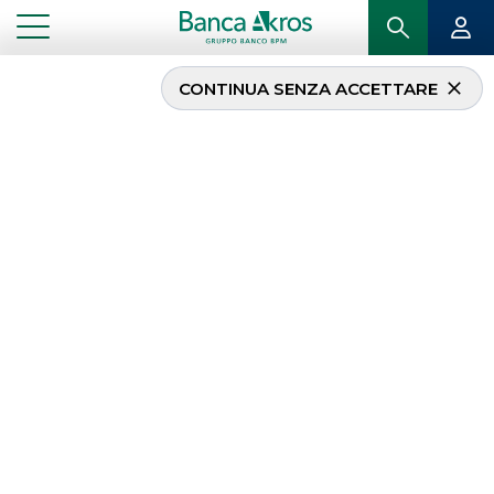
CONTINUA SENZA ACCETTARE
Cassa Depositi e Prestiti
S.p.A. lancia una
emissione
obbligazionaria
“Sustainable” da € 750
milioni 3,500% con
scadenza settembre
2027