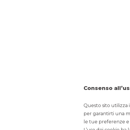
EQUITY CAPITAL MARKET
Consenso all’us
Banca Akros ha agito in qualità di Sole Global Coord
Il Gruppo IMD è un player italiano attivo nel campo dei di
soluzioni di diagnostica per immagini basate sulla tecnolog
Questo sito utilizza 
distribuisce un ampio portafoglio di sistemi diagnostici a 
campo della radiologia. La società ha chiuso il 2022 con
r
per garantirti una m
da estero) e un
EBITDA
di circa
Euro 5,6 milioni
con
EBIT
le tue preferenze e 
L’ammissione a quotazione è avvenuta attraverso il colloc
L’uso dei cookie ha l