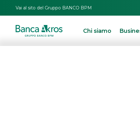
Vai al sito del Gruppo BANCO BPM
Chi siamo
Busine
I.M.D. Internati
Devices S.p.A.:
Growth Milan – 
mln di raccolta