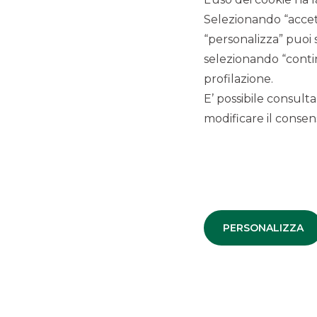
istituzionali/qualificati italiani ed esteri, di complessive
n. 
Selezionando “accett
n. 2.646.750
azioni ordinarie di nuova emissione; e
“personalizza” puoi 
n. 264.000
azioni ordinarie in vendita (corrispondenti 
selezionando “contin
dall’esercizio dell’opzione di over-allotment, concessa 
profilazione.
Il periodo di Offerta è iniziato il 19 giugno 2023 e si è co
Euronext Growth Milan è stato il 7 luglio 2023.
E’ possibile consulta
modificare il consens
Il prezzo di Offerta è stato definito in
Euro 2,05 per azio
una
capitalizzazione di mercato
alla data di inizio delle
Il
flottante
è pari al 15,0% del capitale sociale dell’Emitt
over-allotment (in caso di integrale esercizio dell’opzione 
L’Offerta ha ricevuto un forte interesse da parte di primar
prezzo di Offerta, di circa Euro 7,82 milioni (oversubscript
In data 12 giugno 2023, gli azionisti Alefra S.r.l. e Aniello A
PERSONALIZZA
Medtech GmbH, società con sede in Germania e player di 
dispositivi per urologia, un contratto di compravendita e 
S.r.l. a Dornier MedTech di un numero di azioni corrispond
alla data di inizio delle negoziazioni a seguito dell’offer
Banca Akros ha agito in qualità di Euronext Growth A
Specialist
con un team composto da Giulio Greco (Head of 