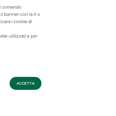
 il comando
 il banner con la X o
vare i cookie di
TUTTE LE NEWS
kie utilizzati e per
DEBT CAPITAL MARKET
EQUITY CAPITAL MARKET
MERGERS & ACQUISITIONS
ACCETTA
SECURITISATION & STRUCTURED
SOLUTIONS
CORPORATE BROKING & SPECIALIST