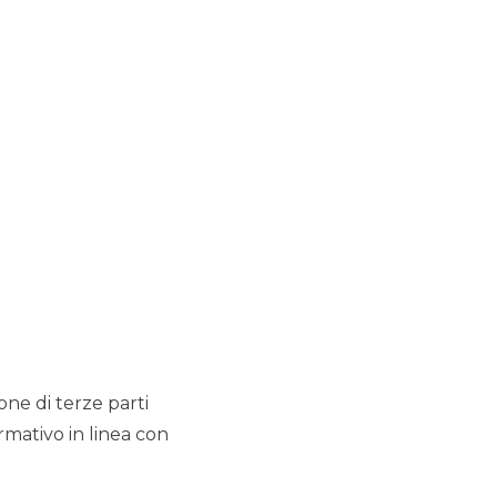
I PIÙ LETTI
Euro 30,0 milioni di raccolta
per l’IPO di ALMAWAVE
EQUITY CAPITAL MARKET
Passaggio di quotazione di
ORSERO da AIM Italia a
MTA - Segmento STAR
EQUITY CAPITAL MARKET
ione di terze parti
Offerta Pubblica di
rmativo in linea con
Acquisto BioDue S.p.A.
EQUITY CAPITAL MARKET