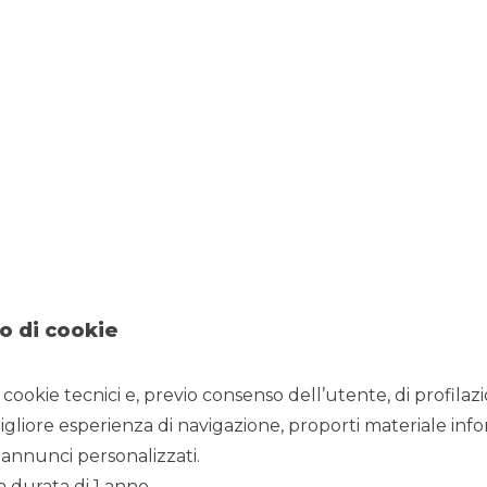
10/7/2023
o di cookie
inator e Euronext Growth Advisor
spositivi medici (settore MedTech) ed è focalizzato nelle
ia a raggi X. In particolare, il gruppo sviluppa, produce e
i cookie tecnici e, previo consenso dell’utente, di profilaz
raggi X e componenti per le principali applicazioni cliniche nel
icavi consolidati
di circa
Euro 41,8 milioni
(di cui oltre il 72%
igliore esperienza di navigazione, proporti materiale info
DA margin del 13,5%
.
annunci personalizzati.
amento esclusivamente rivolto a primari investitori
a durata di 1 anno.