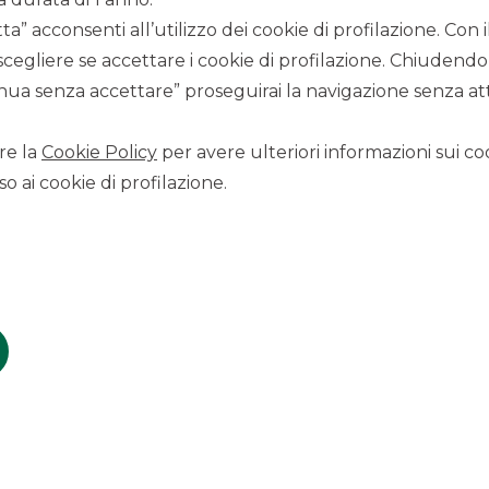
2.910.750 azioni ordinarie
, di cui:
a” acconsenti all’utilizzo dei cookie di profilazione. Con
scegliere se accettare i cookie di profilazione. Chiudendo
a circa il 10% delle azioni oggetto dell’offerta) rinvenienti
ua senza accettare” proseguirai la navigazione senza atti
da Alefra S.r.l. al Global Coordinator Banca Akros S.p.A..
ncluso il 27 giugno 2023. Il primo giorno di negoziazione su
re la
Cookie Policy
per avere ulteriori informazioni sui coo
o ai cookie di profilazione.
ne
, con
raccolta complessiva
di circa
Euro 6,0 milioni
ed
 negoziazioni pari a circa
Euro 36,2 milioni
.
ente senza tener conto dell’eventuale esercizio dell’opzione di
greenshoe il flottante sarà pari al 16,5%).
i investitori istituzionali, con una domanda complessiva, al
ion pre greenshoe di oltre 1,4x).
liberti hanno sottoscritto con l’
anchor investor
Dornier
riferimento globale nella tecnologia medica specializzata in
patto parasociale, avente ad oggetto la cessione da Alefra
ente al 9,5% del capitale sociale di IMD, così come risultante
ta e dunque post collocamento.
dvisor, Sole Global Coordinator, Sole Bookrunner e
Equity Capital Markets), Giuliano V. Altieri (Director) e