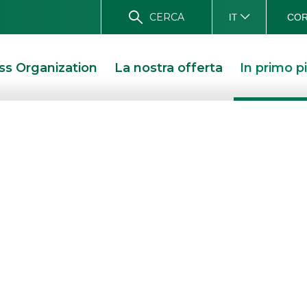
CERCA
COR
IT
ss Organization
La nostra offerta
In primo p
onal Medical
 IPO su Euronext
circa Euro 6,0