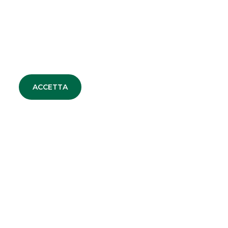
maggioranza di ARAG
MERGERS & ACQUISITIONS
ACCETTA
TUTTE LE NEWS
DEBT CAPITAL MARKET
EQUITY CAPITAL MARKET
MERGERS & ACQUISITIONS
SECURITISATION & STRUCTURED
SOLUTIONS