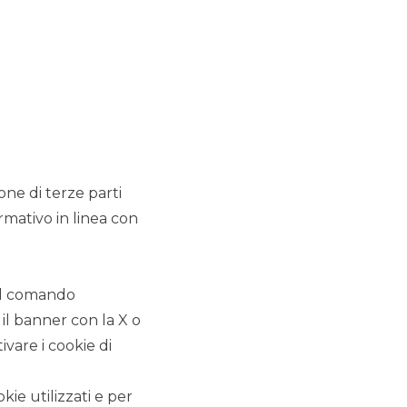
MERMEC e Sirti hanno
comunicato il closing
dell’operazione di cessione
del 100% delle attività della
Business Unit Trasporti di
Sirti
ione di terze parti
MERGERS & ACQUISITIONS
rmativo in linea con
CDP Equity ha raggiunto
l'accordo definitivo per la
 il comando
fusione di SIA in Nexi.
 il banner con la X o
vare i cookie di
MERGERS & ACQUISITIONS
Capvis AG rileva la
kie utilizzati e per