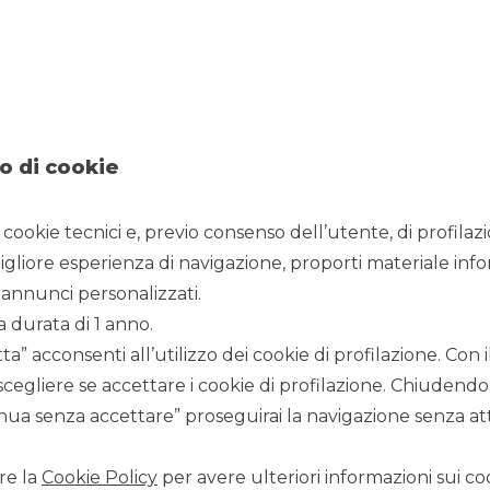
8/6/2022
o di cookie
i cookie tecnici e, previo consenso dell’utente, di profilaz
o del venditore Pompilio Bettinelli.
igliore esperienza di navigazione, proporti materiale info
N, leader in Italia nella progettazione e realizzazione di
annunci personalizzati.
l’automazione industriale.
a durata di 1 anno.
tiva nella progettazione di piattaforme di assemblaggio e
a” acconsenti all’utilizzo dei cookie di profilazione. Con
dicale con la divisione CB Automation, e nella realizzazione
on la divisione CDS, TUMAC, leader nei sistemi e
scegliere se accettare i cookie di profilazione. Chiudendo
riale, e API, specializzata nella progettazione di macchinari
ua senza accettare” proseguirai la navigazione senza atti
enico sanitari monouso, vanta una presenza consolidata sui
uate in USA, India, Cina e Germania.
re la
Cookie Policy
per avere ulteriori informazioni sui coo
elli, INMAN si è affermata come player globale e conta oggi