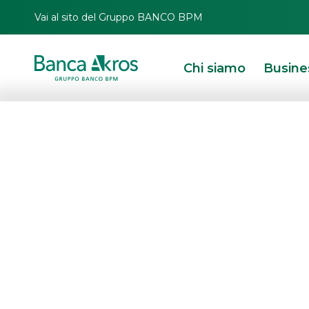
Vai al sito del Gruppo BANCO BPM
Chi siamo
Busine
Gli azionisti di
capitale all’Ing
Giovannini
HOMEPAGE
IN PRIMO PIANO
NEWS
MERGERS & ACQUISITIONS
GLI A