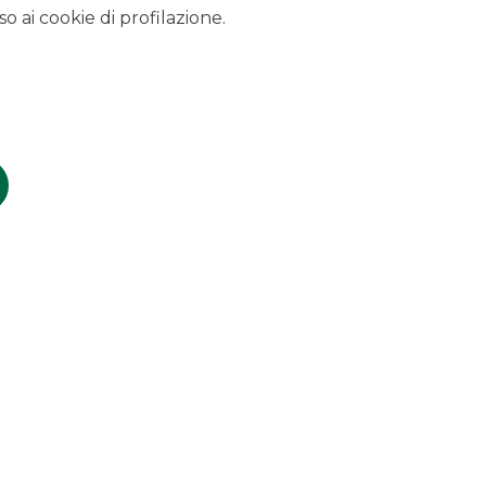
o ai cookie di profilazione.
n esclusiva, il socio Pompilio Bettinelli,
Chairman
del Gruppo
ni.
 Akros quale player di riferimento per operazione straordinarie
isitions
SCOPRI I SERVIZI
 condizioni economiche e contrattuali fare riferimento ai
 sul sito nella sezione Trasparenza.