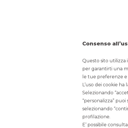
MERGERS & ACQUISITIONS
Consenso all’us
Questo sito utilizza 
Banca Akros ha ricoperto il ruolo di advisor finanziari
per garantirti una m
L’imprenditore Marco Giovannini ha rilevato il gruppo INMA
le tue preferenze e 
macchinari e componenti per l’industria meccanica e per 
L’uso dei cookie ha l
Il Gruppo INMAN, cui fanno capo Bettinelli F.lli S.p.A., at
Selezionando “accett
controllo principalmente per il settore farmaceutico e me
di componenti meccanici a camma di elevata precisione c
“personalizza” puoi 
componenti a tecnologia vibrante per l’automazione indust
selezionando “contin
per il riempimento ed il confezionamento di prodotti igi
mercati internazionali, anche grazie alle quattro filiali sit
profilazione.
E’ possibile consulta
Sotto la guida degli azionisti Pompilio e Vincenzo Bettin