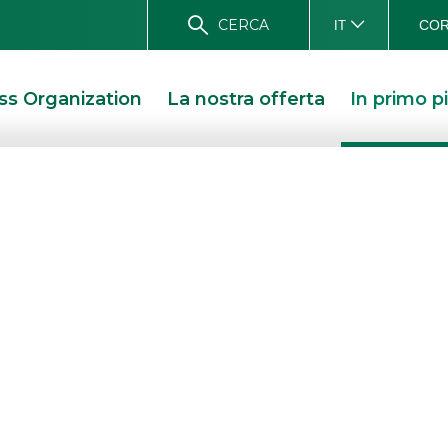
CERCA
COR
IT
ss Organization
La nostra offerta
In primo p
 INMAN cedono il
. Marco
ZIONISTI DI INMAN CEDONO IL CAPITALE ALL’ING. MARCO GIOVANNINI