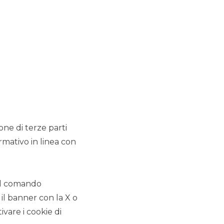
MERMEC e Sirti hanno
comunicato il closing
dell’operazione di cessione
del 100% delle attività della
Business Unit Trasporti di
Sirti
MERGERS & ACQUISITIONS
ione di terze parti
CDP Equity ha raggiunto
rmativo in linea con
l'accordo definitivo per la
fusione di SIA in Nexi.
 il comando
MERGERS & ACQUISITIONS
 il banner con la X o
vare i cookie di
Capvis AG rileva la