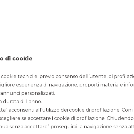
15/11/2021
o di cookie
 dell’acquirente.
i cookie tecnici e, previo consenso dell’utente, di profilaz
nali per capelli e leader nella colorazione, ha finalizzato
he al settore professionale affianca la produzione di prodotti di
igliore esperienza di navigazione, proporti materiale info
annunci personalizzati.
triale specializzato in prodotti ad alto valore aggiunto che
a durata di 1 anno.
 e
know how
nella produzione di aerosol per il canale
a” acconsenti all’utilizzo dei cookie di profilazione. Con
nture per capelli.
scegliere se accettare i cookie di profilazione. Chiudendo
 due storiche aziende italiane si prefigge di incrementare la
Diapason, Allwaves, Black, NiaMh e Rebeel – in Italia e in
ua senza accettare” proseguirai la navigazione senza atti
due aziende si registra in oltre 100 mercati. Centrale sarà lo