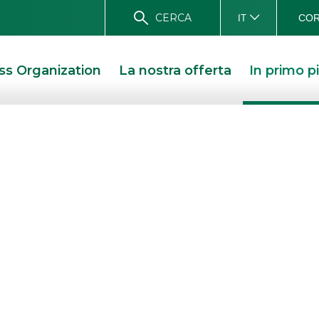
CERCA
COR
IT
ss Organization
La nostra offerta
In primo p
una quota di
 Parisienne
P ACQUISTA UNA QUOTA DI MAGGIORANZA DI PARISIENNE ITALIA