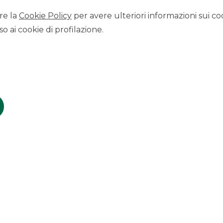
pporto delle filiali che Lisap ha in Germania, Spagna, Malesia,
re la
Cookie Policy
per avere ulteriori informazioni sui coo
itanarlo sarà la neocostituita HQ Holding – che già nel 2022
o ai cookie di profilazione.
rando leadership complementari e mantenendo, rafforzando, il
sienne ne rappresentano i due asset produttivi.
lusivo dell’acquirente.
o assistito nell’introduzione del cliente e supportato la
i complessivi € 5mln erogabile in due distinte tranches.
n e conferma il consolidarsi del ruolo del Gruppo quale
market italiano.
isitions
SCOPRI I SERVIZI