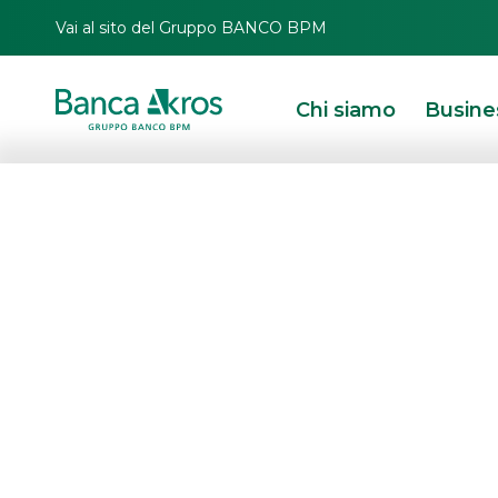
Vai al sito del Gruppo BANCO BPM
Chi siamo
Busine
Lisap acquista 
maggioranza di
Italia
HOMEPAGE
IN PRIMO PIANO
NEWS
MERGERS & ACQUISITIONS
LISA