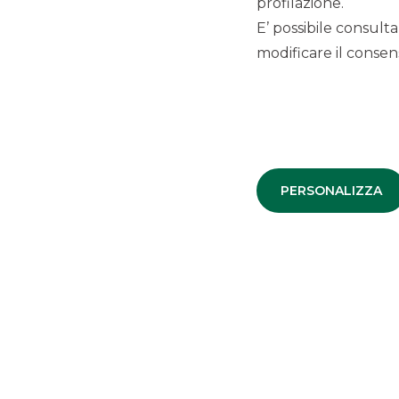
profilazione.
sviluppo di sinergie tra le reti distributive attraverso il su
Australia e Stati Uniti.
E’ possibile consulta
Sono i primi passi verso la creazione di un gruppo – a cap
modificare il consens
punta a superare i 65 milioni di euro di fatturato. Integ
valore di una produzione 100% made in Italy, Lisap e Pari
Banca Akros ha ricoperto il ruolo di
advisor
finanziario esc
Origination Retail e l’Area Milano Ovest di Banco BPM hann
neocostituita HQ Holding con un finanziamento dedicato d
La transazione rappresenta un esempio di cross-originatio
PERSONALIZZA
player di riferimento per operazioni straordinarie nel mid-
Corporate Finance Mergers & Acqu
Aziende