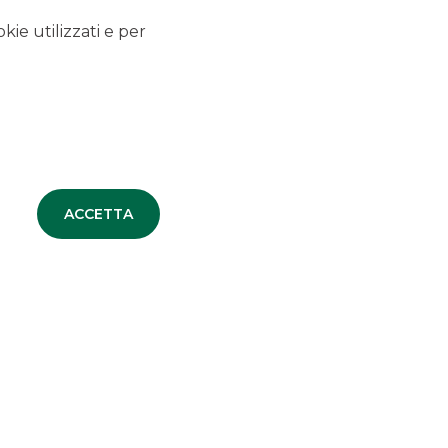
maggioranza di ARAG
kie utilizzati e per
MERGERS & ACQUISITIONS
TUTTE LE NEWS
ACCETTA
DEBT CAPITAL MARKET
EQUITY CAPITAL MARKET
MERGERS & ACQUISITIONS
SECURITISATION & STRUCTURED
SOLUTIONS