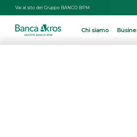
Vai al sito del Gruppo BANCO BPM
Chi siamo
Busine
Tikehau Capital
capitale di Eur
Laminations
HOMEPAGE
IN PRIMO PIANO
NEWS
MERGERS & ACQUISITIONS
TIKE