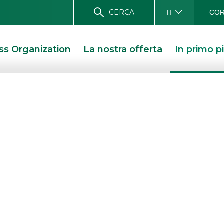
CERCA
COR
IT
ss Organization
La nostra offerta
In primo p
 entra nel
o Group
HAU CAPITAL ENTRA NEL CAPITALE DI EURO GROUP LAMINATIONS