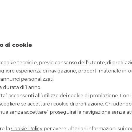
8/7/2020
o di cookie
i cookie tecnici e, previo consenso dell’utente, di profilaz
o esclusivo dell’acquirente.
igliore esperienza di navigazione, proporti materiale info
cordo vincolante per l’ingresso nel capitale di Euro Group
annunci personalizzati.
ori per motori e generatori elettrici, con una quota di
a durata di 1 anno.
rvato. L’operazione conclusa a termine di un lungo processo
ostegno della crescita e dell’ulteriore espansione nel
a” acconsenti all’utilizzo dei cookie di profilazione. Con
scegliere se accettare i cookie di profilazione. Chiudendo
I), è leader mondiale nella produzione dei due componenti –
costruzione di ogni motore o generatore elettrico. Con un
ua senza accettare” proseguirai la navigazione senza atti
 in Italia e cinque all’estero (Messico, Stati Uniti, Cina,
ni di Euro nell’esercizio 2019, Euro Group Laminations
e brillanti nel panorama mondiale della componentistica hi-
re la
Cookie Policy
per avere ulteriori informazioni sui coo