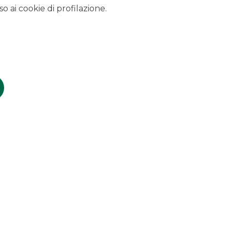
lusivo di Tikehau Capital.
o ai cookie di profilazione.
er di riferimento nel segmento M&A mid-market in Italia e
egmento mid-cap.
isitions
SCOPRI I SERVIZI
 condizioni economiche e contrattuali fare riferimento ai
 sul sito nella sezione Trasparenza.