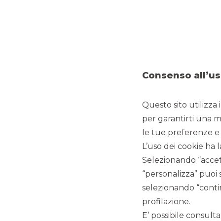
MERGERS & ACQUISITIONS
Consenso all’us
Questo sito utilizza 
Banca Akros ha ricoperto il ruolo di advisor finanziari
per garantirti una m
Tikehau Capital è lieta di annunciare di aver siglato un ac
le tue preferenze e 
Laminations, società leader nel produzione di statori e rot
L’uso dei cookie ha l
minoranza pari al 30%, mediante aumento di capitale rise
di selezione, prevede un aumento di capitale riservato a s
Selezionando “accett
segmento veicoli elettrici in Italia e all’estero.
“personalizza” puoi 
Euro Group Laminations, con headquarter a Baranzate (M
lo statore ed il rotore – che costituiscono la base nella 
selezionando “contin
organico di quasi 2.000 dipendenti, sette impianti produttivi
profilazione.
Russia e Tunisia) ed un fatturato consolidato di 404 milio
rappresenta oggi una delle realtà italiane più dinamiche 
E’ possibile consulta
tech per macchine elettriche rotanti.