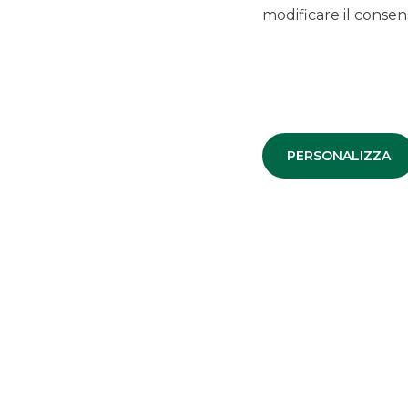
Banca Akros ha ricoperto il ruolo di advisor finanziario esc
modificare il consens
L’operazione conferma il ruolo di Banca Akros come play
partner dei principali fondi di private equity attivi nel s
Corporate Finance Mergers & Acqu
Aziende
PERSONALIZZA
Messaggio pubblicitario con finalità promozionale. Per le
fogli informativi disponibili presso le filiali della banca e