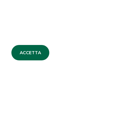
maggioranza di ARAG
MERGERS & ACQUISITIONS
ACCETTA
TUTTE LE NEWS
DEBT CAPITAL MARKET
EQUITY CAPITAL MARKET
MERGERS & ACQUISITIONS
SECURITISATION & STRUCTURED
SOLUTIONS