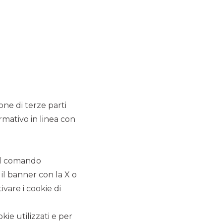
MERMEC e Sirti hanno
comunicato il closing
dell’operazione di cessione
del 100% delle attività della
Business Unit Trasporti di
Sirti
ione di terze parti
MERGERS & ACQUISITIONS
rmativo in linea con
CDP Equity ha raggiunto
l'accordo definitivo per la
 il comando
fusione di SIA in Nexi.
 il banner con la X o
vare i cookie di
MERGERS & ACQUISITIONS
Capvis AG rileva la
kie utilizzati e per