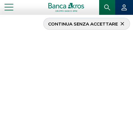
CONTINUA SENZA ACCETTARE
White Bridge
Investments acquista la
maggioranza di C.E.I. –
Costruzione Emiliana
Ingranaggi
...
IN PRIMO PIANO
WHITE BRIDGE INVESTMENTS ACQUISTA LA MAGGIORANZA DI C.E.I. – COSTRUZIONE
EMILIANA INGRANAGGI