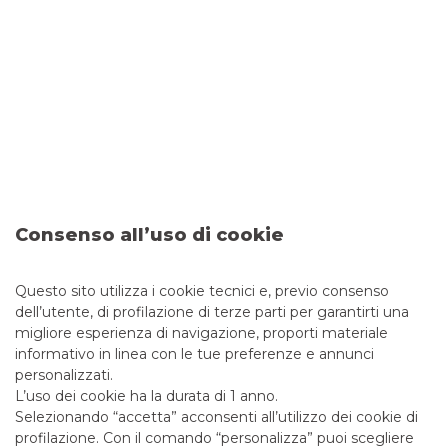
Banco BPM è stata coinvolta con successo nell’operazione,
fornendo il pacchetto di
acquisition financing
per il fondo.
La transazione rappresenta un esempio di
cross-selling
e
cross-origination
trainata da un deal M&A e conferma il
consolidarsi del ruolo del Gruppo quale player di riferimento
per operazioni straordinarie nel mid-market italiano.
Corporate Finance Mergers &
Acquisitions Aziende
Consenso all’uso di cookie
Questo sito utilizza i cookie tecnici e, previo consenso
SCOPRI I SERVIZI
dell’utente, di profilazione di terze parti per garantirti una
migliore esperienza di navigazione, proporti materiale
informativo in linea con le tue preferenze e annunci
personalizzati.
L’uso dei cookie ha la durata di 1 anno.
Selezionando “accetta” acconsenti all’utilizzo dei cookie di
Messaggio pubblicitario con finalità promozionale. Per le
profilazione. Con il comando “personalizza” puoi scegliere