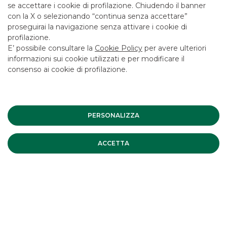
condizioni economiche e contrattuali fare riferimento ai
se accettare i cookie di profilazione. Chiudendo il banner
fogli informativi disponibili presso le filiali della banca e sul
con la X o selezionando “continua senza accettare”
sito nella sezione Trasparenza.
proseguirai la navigazione senza attivare i cookie di
profilazione.
E’ possibile consultare la
Cookie Policy
per avere ulteriori
INVESTMENT BANKING
informazioni sui cookie utilizzati e per modificare il
consenso ai cookie di profilazione.
Corporate Finance M&A Aziende
PERSONALIZZA
ACCETTA