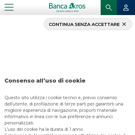
CONTINUA SENZA ACCETTARE
Operazione – DoBank –
luglio 2017
...
IN PRIMO PIANO
OPERAZIONE – DOBANK – LUGLIO 2017
Consenso all’uso di cookie
ECM
Questo sito utilizza i cookie tecnici e, previo consenso
13/5/2021
dell’utente, di profilazione di terze parti per garantirti una
migliore esperienza di navigazione, proporti materiale
informativo in linea con le tue preferenze e annunci
personalizzati.
L’uso dei cookie ha la durata di 1 anno.
LINK UTILI