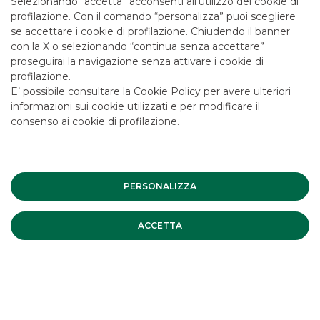
Selezionando “accetta” acconsenti all’utilizzo dei cookie di
CONTATTACI
profilazione. Con il comando “personalizza” puoi scegliere
se accettare i cookie di profilazione. Chiudendo il banner
LAVORA CON NOI
con la X o selezionando “continua senza accettare”
SICUREZZA
proseguirai la navigazione senza attivare i cookie di
profilazione.
ALTRI SITI DEL GRUPPO
E’ possibile consultare la
Cookie Policy
per avere ulteriori
informazioni sui cookie utilizzati e per modificare il
SOCIETA' PARTECIPATE
consenso ai cookie di profilazione.
Mappa del sito
Privacy
Disclaimer
Cookie Policy
Banca Akros, Viale Eginardo 29, 20149 Milano | P.IVA 10537050964 |
PERSONALIZZA
Copyright © 2012 Banca Akros, Gruppo Banco BPM. Tutti i diritti
riservati.
ACCETTA