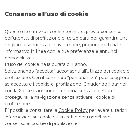
Mariolina Garraffo +39 02 4344 4048
Consenso all’uso di cookie
Fabrizio Ippolito +39 02 4344 4669
Mario Negri +39 02 4344 4653
Questo sito utilizza i cookie tecnici e, previo consenso
Corporate & Institutional Banking
dell’utente, di profilazione di terze parti per garantirti una
Nicola Scapillati +39 02 4344 4546
migliore esperienza di navigazione, proporti materiale
informativo in linea con le tue preferenze e annunci
Large Corporate
personalizzati.
Corrado Nangeroni +39 02 7700 7561
L’uso dei cookie ha la durata di 1 anno.
Selezionando “accetta” acconsenti all’utilizzo dei cookie di
Fabrizio Lolli +39 06 42379230
profilazione. Con il comando “personalizza” puoi scegliere
se accettare i cookie di profilazione. Chiudendo il banner
con la X o selezionando “continua senza accettare”
Debt Capital Markets
proseguirai la navigazione senza attivare i cookie di
profilazione.
E’ possibile consultare la
Cookie Policy
per avere ulteriori
informazioni sui cookie utilizzati e per modificare il
SCOPRI I SERVIZI
consenso ai cookie di profilazione.