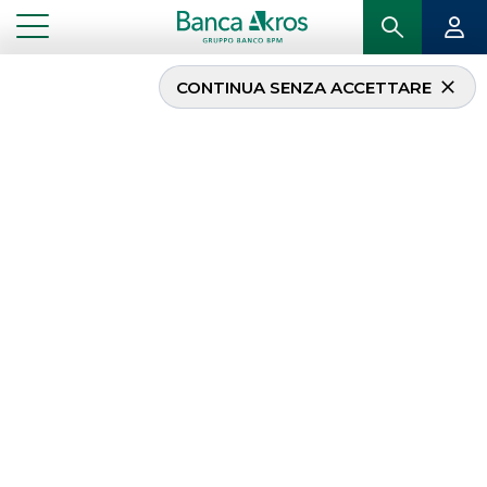
CONTINUA SENZA ACCETTARE
ENEL ha lanciato
un’emissione
obbligazionaria
Sustainability-Linked in
tre tranche da
complessivi € 3.250
milioni
...
IN PRIMO PIANO